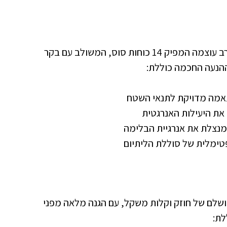
הטמפו החשמלי מצויד במנוע חשמלי V48-DC רב עוצמה המפיק 14 כוחות סוס, המשולב עם בקר
אמה מדויקת לתנאי השטח
ת היעילות האנרגטית
המנצלת את אנרגיית הבלימה
טימלית של סוללת הליתיום
לם של חוזק וקלות משקל, עם הגנה מלאה מפני
לת: