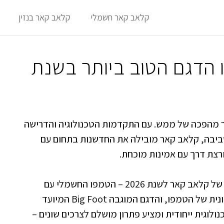
קלאב קאר חשמלי
קלאב קאר בנזין
 הדגם הטוב ביותר בשנת
בר מהפכה של ממש. עם התקדמות הטכנולוגיה והדרישה
לסביבה, קלאב קאר מובילה את החדשנות בתחום עם
צת דרך עם אמינות מוכחת.
סקירה זו מתמקדת בשלושת הדגמים המובילים של קלאב קאר לשנת 2026 – הטמפו החשמלי עם
סוללת הליתיום המתקדמת, גרסת הבנזין החסכונית של הטמפו, והדגם המוגבה Big Foot המיועד
לוגית ייחודית ומציע פתרון מושלם לצרכים שונים –