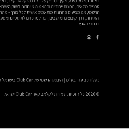
באתר תמצאו מידע מקיף ומדויק על כל דגמי קלאב קאר, כול
טכניים מלאים, תכונות ייחודיות והתאמות מיוחדות לשוק הישראלי
הרשמי, אנו מציעים פתרונות מותאמים אישית לכל צורך - מתח
והתיירות, דרך קיבוצים ומושבים, ועד למרכזים לוגיסטיים ומפע
ברחבי הארץ.
כסלו רכב עזר בע"מ | היבואן הרשמי של Club Car בישראל מאז 1991 | אזור תעשייה טירה, צומת כוכב יאיר | טל: 077-997-0527
© 2026 כל הזכויות שמורות לקלאב קאר Club Car ישראל