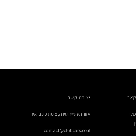
קאר
יצירת קשר
לי
אזור תעשייה טירה, צומת כוכב יאיר
ן
contact@clubcars.co.il