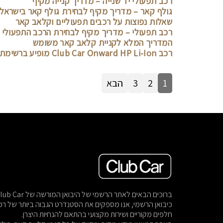
רכב תפעולי יד שנייה – מדריך קנייה מקיף
גולף קאר – מדריך מקיף לבחירת גולף קאר בישראל
שאלות נפוצות על רכבים תפעוליים וקלאב קאר
רכב תפעולי – מדריך מקיף לבחירת הרכב התפעולי
המדריך המלא לקניית קלאב קאר משומש
רכב Club Car Onward HP Li-Ion מופיע ברשימת Forbes של רכבי הגולף היוקרתיים המובילים
1
2
3
הבא
כיבואן הרשמי, אנו מספקים את הסטנדרט הגבוה ביותר של רכב
חלפים מקוריים ושירות מקצועי בהתאם להנחיות היצרן.