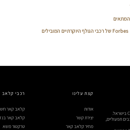
 המתאים
קצת עלינו
רכבי קלאב 
אודות
קלאב קאר חשמ
ברוכים הבאים לאתר הרשמי של היבואן המורשה של Club Car בישראל.
יצירת קשר
קלאב קאר בנזי
ים תפעוליים,
מחיר קלאב קאר
טרקטור משא