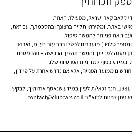
ק וזכויותיך
די קלאב קאר ישראל, מפעילת האתר.
ישי באתר, ומסירתו תלויה ברצונך ובהסכמתך. עם זאת,
ביר את פנייתך להמשך טיפול.
מספר טלפון) מועברים לכסלו רכב עזר בע"מ, היבואן
ראל, לצורך מתן מענה לפנייתך והמשך תהליך הרכישה – זוהי מטרת
במידע כפוף למדיניות הפרטיות שלו.
רטי פניות נשמרים לתקופה של עד 24 חודשים ממועד הפנייה, אלא אם נדרש אחרת על פי דין,
בהתאם לחוק הגנת הפרטיות, התשמ"א-1981, הנך זכאי/ת לעיין במידע שנאסף אודותיך, לבקש
א ניתן לפנות לדוא"ל:
contact@clubcars.co.il
.