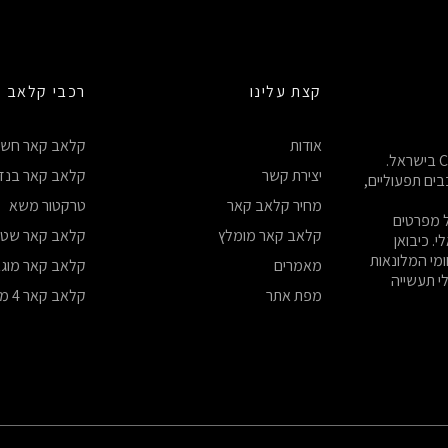
קצת עלינו
רכבי קלאב 
אודות
קלאב קאר חשמ
ברוכים הבאים לאתר הרשמי של היבואן המורשה של Club Car בישראל.
יצירת קשר
קלאב קאר בנזי
ים תפעוליים,
מחיר קלאב קאר
טרקטור משא
ל מפרטים
קלאב קאר מומלץ
קלאב קאר שטח 4×
. כיבואן
ומי המלונאות
מאמרים
קלאב קאר מוג
לי תעשייה
מפת אתר
קלאב קאר 4 מקומות