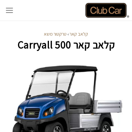
דלג
תוכן
קלאב קאר
›
טרקטור משא
קלאב קאר Carryall 500