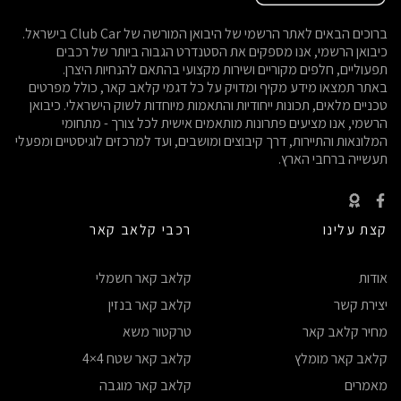
ברוכים הבאים לאתר הרשמי של היבואן המורשה של Club Car בישראל.
כיבואן הרשמי, אנו מספקים את הסטנדרט הגבוה ביותר של רכבים
תפעוליים, חלפים מקוריים ושירות מקצועי בהתאם להנחיות היצרן.
באתר תמצאו מידע מקיף ומדויק על כל דגמי קלאב קאר, כולל מפרטים
טכניים מלאים, תכונות ייחודיות והתאמות מיוחדות לשוק הישראלי. כיבואן
הרשמי, אנו מציעים פתרונות מותאמים אישית לכל צורך - מתחומי
המלונאות והתיירות, דרך קיבוצים ומושבים, ועד למרכזים לוגיסטיים ומפעלי
תעשייה ברחבי הארץ.
קצת עלינו
רכבי קלאב קאר
אודות
קלאב קאר חשמלי
יצירת קשר
קלאב קאר בנזין
מחיר קלאב קאר
טרקטור משא
קלאב קאר מומלץ
קלאב קאר שטח 4×4
מאמרים
קלאב קאר מוגבה