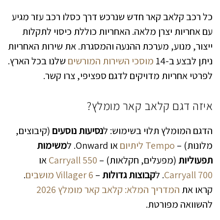
כל רכב קלאב קאר חדש שנרכש דרך כסלו רכב עזר מגיע
עם אחריות יצרן מלאה. האחריות כוללת כיסוי לתקלות
ייצור, מנוע, מערכת ההנעה והמסגרת. את שירות האחריות
ניתן לבצע ב-14
מוסכי השירות המורשים
שלנו בכל הארץ.
לפרטי אחריות מדויקים לדגם ספציפי, צרו קשר.
איזה דגם קלאב קאר מומלץ?
הדגם המומלץ תלוי בשימוש: ל
נסיעות נוסעים
(קיבוצים,
מלונות) –
Tempo ליתיום
או Onward. ל
משימות
תפעוליות
(מפעלים, חקלאות) –
Carryall 550
או
Carryall 700
. ל
קבוצות גדולות
–
Villager 6 מושבים
.
קראו את
המדריך המלא: קלאב קאר מומלץ 2026
להשוואה מפורטת.